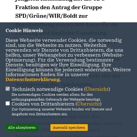
Fraktion den Antrag der Gruppe
SPD/Grüne/WIR/Boldt zur
Bereitstellung von 60.000 Euro für die
Cookie Hinweis
Planung und bauliche Umsetzung
Diese Webseite verwendet Cookies, die notwendig
eines Kinderspielplatzes in Löwensen
sind, um die Webseite zu nutzen. Weiterhin
abgelehnt. Die CDU erkennt
verwenden wir Dienste von Drittanbietern, die uns
helfen, unser Webangebot zu verbessern (Website-
ausdrücklich die engagierte Arbeit des
Optmierung). Für die Verwendung bestimmter
Dienste, benötigen wir Ihre Einwilligung. Ihre
Ortsrates und der Einwohner
Einwilligung können Sie jederzeit widerrufen. Weitere
Informationen finden Sie in unserer
Löwensens an, die sich intensiv mit der
Datenschutzerklärung
.
Verlagerung des Spielplatzes
Technisch notwendige Cookies (
Übersicht
)
auseinandergesetzt haben.
Die notwendigen Cookies werden allein für den
ordnungsgemäßen Gebrauch der Webseite benötigt.
Cookies von Drittanbietern (
Übersicht
)
Zur Optimierung unserer Webseite binden wir Dienste und
Es ist uns wichtig, dass dieses Projekt auf einer
Angebote von Drittanbietern ein.
soliden finanziellen Grundlage steht. Statt
vorschnell Haushaltsmittel bereitzustellen, möchten
Alle akzeptieren
Auswahl speichern
wir das Jahr 2025 nutzen, um gezielt nach
Fördermitteln und weiteren Finanzierungsquellen