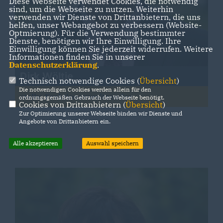
Diese Webseite verwendet Cookies, die notwendig
sind, um die Webseite zu nutzen. Weiterhin
verwenden wir Dienste von Drittanbietern, die uns
helfen, unser Webangebot zu verbessern (Website-
Optmierung). Für die Verwendung bestimmter
Dienste, benötigen wir Ihre Einwilligung. Ihre
Einwilligung können Sie jederzeit widerrufen. Weitere
Informationen finden Sie in unserer
Datenschutzerklärung
.
Dirk Wöltje
Technisch notwendige Cookies (
Übersicht
)
Die notwendigen Cookies werden allein für den
stellv. Fraktionsvorsitzender
ordnungsgemäßen Gebrauch der Webseite benötigt.
Cookies von Drittanbietern (
Übersicht
)
Zur Optimierung unserer Webseite binden wir Dienste und
Angebote von Drittanbietern ein.
Alle akzeptieren
Auswahl speichern