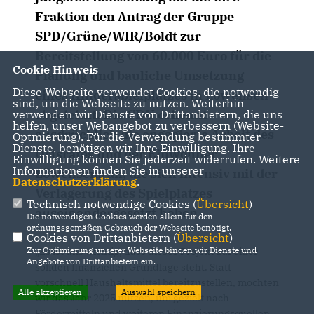
Fraktion den Antrag der Gruppe
SPD/Grüne/WIR/Boldt zur
Bereitstellung von 60.000 Euro für die
Cookie Hinweis
Planung und bauliche Umsetzung
Diese Webseite verwendet Cookies, die notwendig
eines Kinderspielplatzes in Löwensen
sind, um die Webseite zu nutzen. Weiterhin
abgelehnt. Die CDU erkennt
verwenden wir Dienste von Drittanbietern, die uns
helfen, unser Webangebot zu verbessern (Website-
ausdrücklich die engagierte Arbeit des
Optmierung). Für die Verwendung bestimmter
Dienste, benötigen wir Ihre Einwilligung. Ihre
Ortsrates und der Einwohner
Einwilligung können Sie jederzeit widerrufen. Weitere
Informationen finden Sie in unserer
Löwensens an, die sich intensiv mit der
Datenschutzerklärung
.
Verlagerung des Spielplatzes
Technisch notwendige Cookies (
Übersicht
)
auseinandergesetzt haben.
Die notwendigen Cookies werden allein für den
ordnungsgemäßen Gebrauch der Webseite benötigt.
Cookies von Drittanbietern (
Übersicht
)
Zur Optimierung unserer Webseite binden wir Dienste und
Es ist uns wichtig, dass dieses Projekt auf einer
Angebote von Drittanbietern ein.
soliden finanziellen Grundlage steht. Statt
vorschnell Haushaltsmittel bereitzustellen, möchten
Alle akzeptieren
Auswahl speichern
wir das Jahr 2025 nutzen, um gezielt nach
Fördermitteln und weiteren Finanzierungsquellen