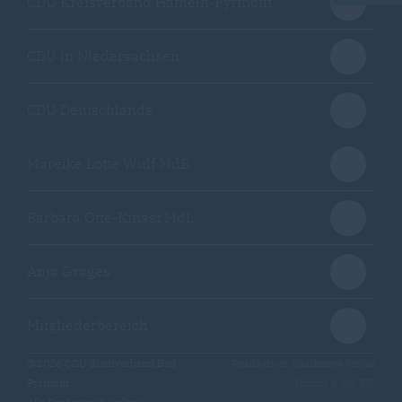
CDU Kreisverband Hameln-Pyrmont
CDU in Niedersachsen
CDU Deutschlands
Mareike Lotte Wulf MdB
Barbara Otte-Kinast MdL
Anja Grages
Mitgliederbereich
@2026 CDU Stadtverband Bad
Realisation: Sharkness Media
Pyrmont
GmbH & Co. KG